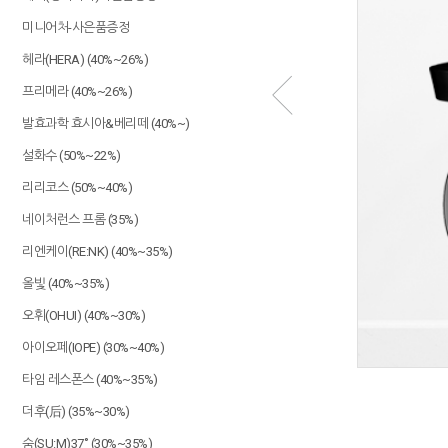
미니어처-사은품증정
가
소
헤라(HERA) (40%~26%)
프리메라 (40%~26%)
발효과학 효시아&베리떼 (40%~)
설화수 (50%~22%)
리리코스 (50%~40%)
네이처런스 프롬 (35%)
리엔케이(RE:NK) (40%~35%)
올빛 (40%~35%)
오휘(OHUI) (40%~30%)
아이오페(IOPE) (30%~40%)
타임 레스폰스 (40%~35%)
더후(后) (35%~30%)
숨(SU:M)37˚ (30%~35%)