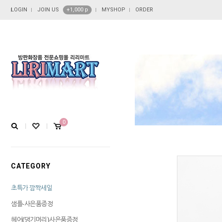
LOGIN
JOIN US
+1,000 p
MYSHOP
ORDER
0
CATEGORY
초특가 깜짝세일
샘플-사은품증정
헤어(댕기머리)사은품증정