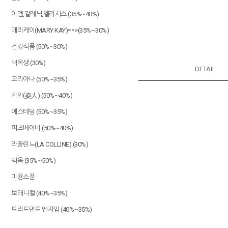
이뎀,갈레닉,엘리시스 (35%~40%)
메리케이(MARY KAY)==>(35%~30%)
건강식품 (50%~30%)
백옥생 (30%)
DETAIL
코리아나 (50%~35%)
자인(姿人) (50%~40%)
에스테덤 (50%~35%)
피츠베이비 (50%~40%)
라꼴린느(LA COLLINE) (30%)
백옥 (35%~50%)
미용소품
보태니컬 (40%~35%)
트리트먼트 엔자임 (40%~35%)