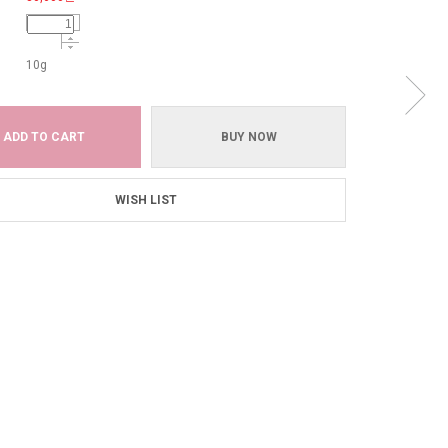
10g
ADD TO CART
BUY NOW
WISH LIST