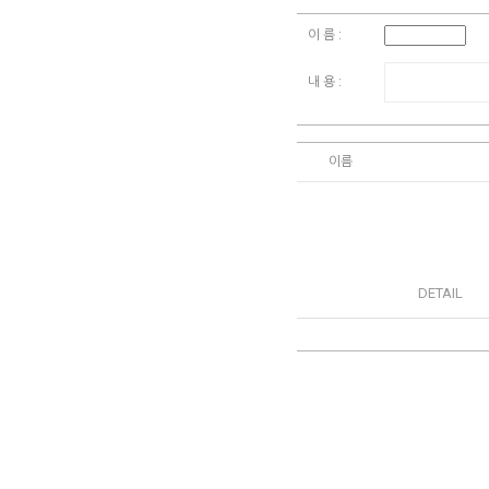
이 름 :
내 용 :
이름
DETAIL