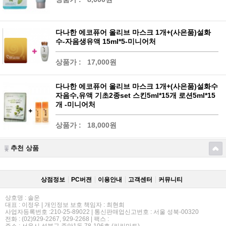
다나한 에코퓨어 올리브 마스크 1개+(사은품)설화
수-자음생유액 15ml*5-미니어처
상품가 :
17,000원
다나한 에코퓨어 올리브 마스크 1개+(사은품)설화수
자음수,유액 기초2종set 스킨5ml*15개 로션5ml*15
개 -미니어처
상품가 :
18,000원
추천 상품
상점정보
PC버젼
이용안내
고객센터
커뮤니티
상호명 : 솔운
대표 : 이정우 | 개인정보 보호 책임자 : 최현희
사업자등록번호 :210-25-89022 | 통신판매업신고번호 : 서울 성북-00320
전화 : (02)929-2267, 929-2268 | 팩스 :