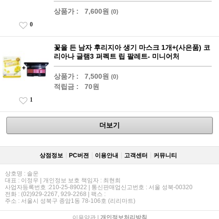
상품가 :
7,600원
(0)
0
꽃을 든 남자 후리지아 생기 마스크 1개+(사은품) 코
리아나 글램3 퍼펙트 립 팔레트- 미니어처
상품가 :
7,500원
(0)
적립금 :
70원
1
더보기
상점정보
PC버젼
이용안내
고객센터
커뮤니티
상호명 : 솔운
대표 : 이정우 | 개인정보 보호 책임자 : 최현희
사업자등록번호 :210-25-89022 | 통신판매업신고번호 : 서울 성북-00320
전화 : (02)929-2267, 929-2268 | 팩스 :
주소 : 서울시 성북구 종암1동 78-106호 (리리마트)
이용약관
|
개인정보처리방침