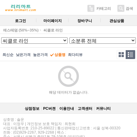
카테고리
검색
로그인
마이페이지
장바구니
관심상품
에스테덤 (50%~35%)
씨클로 라인
최신순
낮은가격
높은가격
상품명
최다리뷰
해당 데이터가 없습니다.
상점정보
PC버젼
이용안내
고객센터
커뮤니티
상호명 : 솔운
대표 : 이정우 | 개인정보 보호 책임자 : 최현희
사업자등록번호 :210-25-89022 | 통신판매업신고번호 : 서울 성북-00320
전화 : (02)929-2267, 929-2268 | 팩스 :
주소 : 서울시 성북구 종암1동 78-106호 (리리마트)