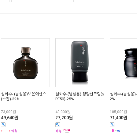
설화수- (남성용)보윤에센스
설화수-(남성용) 정양선크림(S
설화수-(남성용)-
(스킨)-32%
PF50)-25%
2%
73,000원
40,000원
105,000원
49,640원
27,200원
71,400원