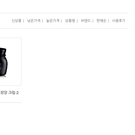
신상품
|
낮은가격
|
높은가격
|
상품명
|
브랜드
|
판매순
|
사용후기
정양 크림-2