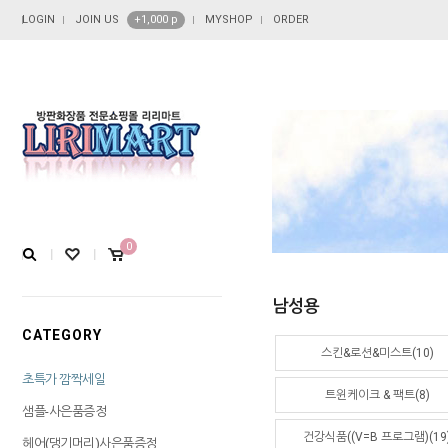
LOGIN
JOIN US
+1,000 p
MYSHOP
ORDER
0
남성용
CATEGORY
스킨&로션&미스트(10)
초특가 깜짝세일
트윈케이크 & 팩트(8)
샘플-사은품증정
건강식품((V=B 프로그램)(19
헤어(댕기머리)사은품증정