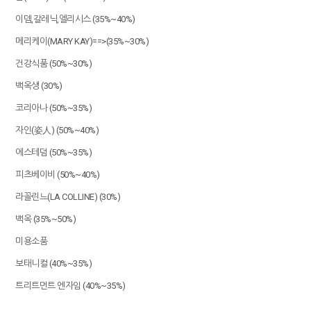
이뎀,갈레닉,엘리시스 (35%~40%)
메리케이(MARY KAY)==>(35%~30%)
건강식품 (50%~30%)
백옥생 (30%)
코리아나 (50%~35%)
자인(姿人) (50%~40%)
에스테덤 (50%~35%)
피츠베이비 (50%~40%)
라꼴린느(LA COLLINE) (30%)
백옥 (35%~50%)
미용소품
보태니컬 (40%~35%)
트리트먼트 엔자임 (40%~35%)