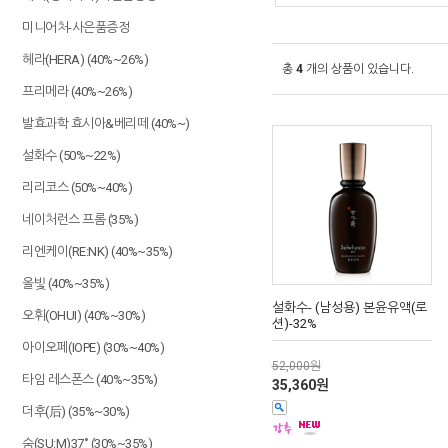
미니어처-사은품증정
헤라(HERA) (40%~26%)
총
4
개의 상품이 있습니다.
프리메라 (40%~26%)
발효과학 효시아&베리떼 (40%~)
설화수 (50%~22%)
리리코스 (50%~40%)
네이처런스 프롬 (35%)
리엔케이(RE:NK) (40%~35%)
올빛 (40%~35%)
설화수- (남성용) 본윤유액(로
오휘(OHUI) (40%~30%)
션)-32%
아이오페(IOPE) (30%~40%)
52,000원
타임 레스폰스 (40%~35%)
35,360원
더후(后) (35%~30%)
숨(SU:M)37˚ (30%~35%)