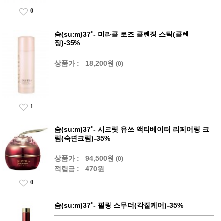
0
숨(su:m)37˚- 미라클 로즈 클렌징 스틱(클렌
징)-35%
상품가 :
18,200원
(0)
1
숨(su:m)37˚- 시크릿 유쓰 액티베이터 리페어링 크
림(숙면크림)-35%
상품가 :
94,500원
(0)
적립금 :
470원
0
숨(su:m)37˚- 필링 스무더(각질케어)-35%