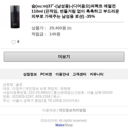
숨(su:m)37˚-(남성용)-(디어옴므)퍼펙트 에멀전
110ml (끈적임, 번들거림 없이 촉촉하고 부드러운
피부로 가꿔주는 남성용 로션) -35%
상품가 :
29,400원
(0)
적립금 :
140원
0
더보기
상점정보
PC버젼
이용안내
고객센터
커뮤니티
상호명 : 솔운
대표 : 이정우 | 개인정보 보호 책임자 : 최현희
사업자등록번호 :210-25-89022 | 통신판매업신고번호 : 서울 성북-00320
전화 : (02)929-2267, 929-2268 | 팩스 :
주소 : 서울시 성북구 종암1동 78-106호 (리리마트)
이용약관
|
개인정보처리방침
ⓒ리리마트 All rights reserved.
Make
Shop