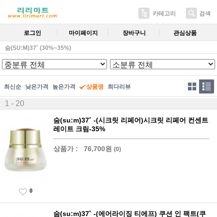
카테고리
검색
로그인
마이페이지
장바구니
관심상품
숨(SU:M)37˚ (30%~35%)
최신순
낮은가격
높은가격
상품명
최다리뷰
1 - 20
숨(su:m)37˚ -(시크릿 리페어)시크릿 리페어 컨센트
레이트 크림-35%
상품가 :
76,700원
(0)
0
숨(su:m)37˚ -(에어라이징 티에프) 쿠션 인 팩트(쿠