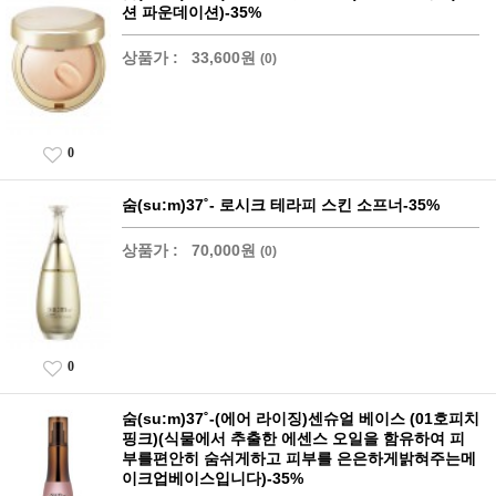
션 파운데이션)-35%
상품가 :
33,600원
(0)
0
숨(su:m)37˚- 로시크 테라피 스킨 소프너-35%
상품가 :
70,000원
(0)
0
숨(su:m)37˚-(에어 라이징)센슈얼 베이스 (01호피치
핑크)(식물에서 추출한 에센스 오일을 함유하여 피
부를편안히 숨쉬게하고 피부를 은은하게밝혀주는메
이크업베이스입니다)-35%