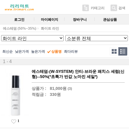
카테고리
검색
로그인
마이페이지
장바구니
관심상품
에스테덤 (50%~35%)
화이트 라인
최신순
낮은가격
높은가격
상품명
최다리뷰
1 - 4
에스테덤-(W-SYSTEM) 안티-브라운 패치스 세럼(신
형)--50%(*초특가 반값 노마진 세일*)
상품가 :
81,000원
(3)
적립금 :
330원
1