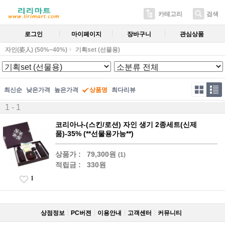
카테고리
검색
로그인
마이페이지
장바구니
관심상품
자인(姿人) (50%~40%)
기획set (선물용)
최신순
낮은가격
높은가격
상품명
최다리뷰
1 - 1
코리아나-(스킨/로션) 자인 생기 2종세트(신제
품)-35% (**선물용가능**)
상품가 :
79,300원
(1)
적립금 :
330원
1
상점정보
PC버젼
이용안내
고객센터
커뮤니티