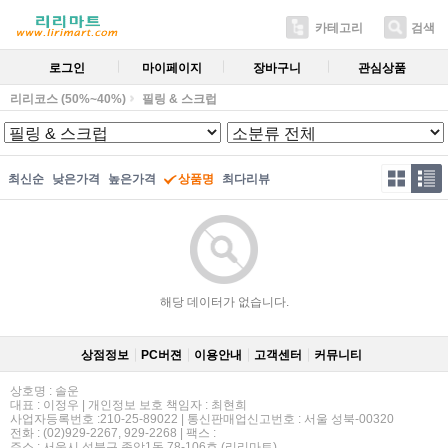
카테고리
검색
로그인
마이페이지
장바구니
관심상품
리리코스 (50%~40%)
필링 & 스크럽
최신순
낮은가격
높은가격
상품명
최다리뷰
해당 데이터가 없습니다.
상점정보
PC버젼
이용안내
고객센터
커뮤니티
상호명 : 솔운
대표 : 이정우 | 개인정보 보호 책임자 : 최현희
사업자등록번호 :210-25-89022 | 통신판매업신고번호 : 서울 성북-00320
전화 : (02)929-2267, 929-2268 | 팩스 :
주소 : 서울시 성북구 종암1동 78-106호 (리리마트)