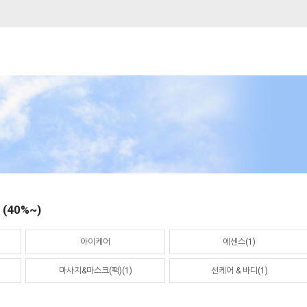
40%~)
아이케어
에센스(1)
마사지&마스크(팩)(1)
선케어 & 바디(1)