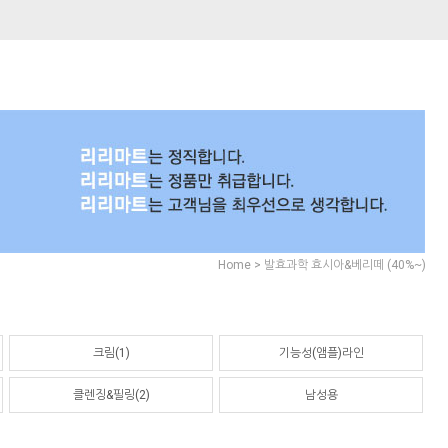
>
Home
발효과학 효시아&베리떼 (40%~)
크림(1)
기능성(앰플)라인
클렌징&필링(2)
남성용