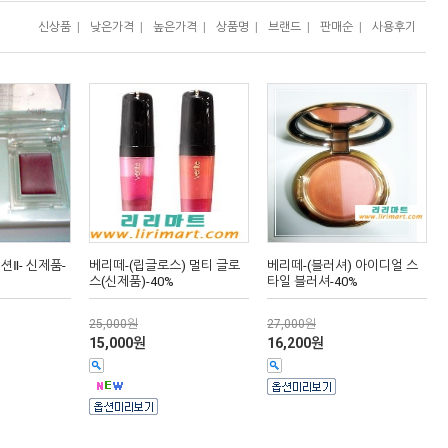
신상품
|
낮은가격
|
높은가격
|
상품명
|
브랜드
|
판매순
|
사용후기
션Ⅱ- 신제품-
베리떼-(립글로스) 멀티 글로
베리떼-(블러셔) 아이디얼 스
스(신제품)-40%
타일 블러셔-40%
25,000원
27,000원
15,000원
16,200원