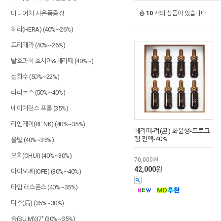
미니어처-사은품증정
총
10
개의 상품이 있습니다.
헤라(HERA) (40%~26%)
프리메라 (40%~26%)
발효과학 효시아&베리떼 (40%~)
설화수 (50%~22%)
리리코스 (50%~40%)
네이처런스 프롬 (35%)
리엔케이(RE:NK) (40%~35%)
베리떼-려(呂) 화윤생-프로그
램 진액-40%
올빛 (40%~35%)
오휘(OHUI) (40%~30%)
70,000원
42,000원
아이오페(IOPE) (30%~40%)
타임 레스폰스 (40%~35%)
더후(后) (35%~30%)
숨(SU:M)37˚ (30%~35%)