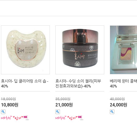
효시아- 딥 클리어링 소이 솝 -
효시아- 수딩 소이 젤리(피부
베리떼 윈터 콜렉
40%
진정효과와보습)-40%
40%
18,000원
35,000원
40,000원
10,800원
21,000원
24,000원