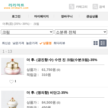
카테고리
검색
로그인
마이페이지
장바구니
관심상품
더후(后) (35%~30%)
크림
최신순
낮은가격
높은가격
상품명
최다리뷰
1 - 13
더 후- (공진향:수) 수연 진 크림(수분크림)-35%
상품가 :
61,750원
(0)
적립금 :
310원
1
더 후- (명의향) 비단고-35%
상품가 :
84,500원
(0)
적립금 :
450원