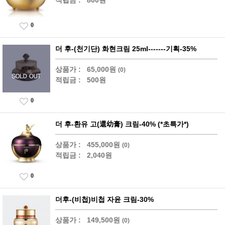
적립금 :
800원
0
더 후-(천기단) 화현크림 25ml-------기획-35%
상품가 :
65,000원
(0)
적립금 :
500원
0
더 후-환유 고(還幼膏) 크림-40% (*초특가*)
상품가 :
455,000원
(0)
적립금 :
2,040원
0
더후-(비첩)비첩 자윤 크림-30%
상품가 :
149,500원
(0)