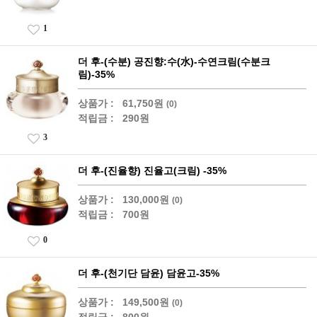
1
더 후-(수분) 공진향:수(水)-수연크림(수분크
림)-35%
상품가 :
61,750원
(0)
적립금 :
290원
3
더 후-(진율향) 진율고(크림) -35%
상품가 :
130,000원
(0)
적립금 :
700원
0
더 후-(천기단 담윤) 담윤고-35%
상품가 :
149,500원
(0)