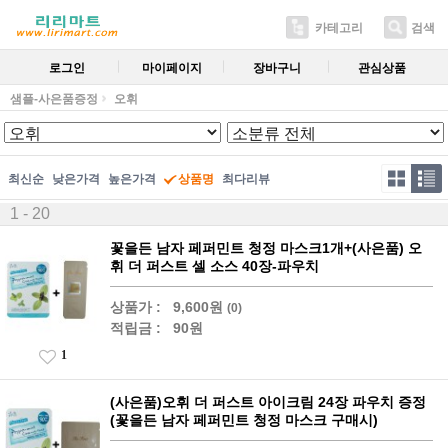
카테고리
검색
로그인
마이페이지
장바구니
관심상품
샘플-사은품증정
오휘
최신순
낮은가격
높은가격
상품명
최다리뷰
1 - 20
꽃을든 남자 페퍼민트 청정 마스크1개+(사은품) 오
휘 더 퍼스트 셀 소스 40장-파우치
상품가 :
9,600원
(0)
적립금 :
90원
1
(사은품)오휘 더 퍼스트 아이크림 24장 파우치 증정
(꽃을든 남자 페퍼민트 청정 마스크 구매시)