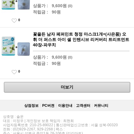
상품가 :
9,600원
(0)
적립금 :
90원
0
꽃을든 남자 페퍼민트 청정 마스크1개+(사은품) 오
휘 더 퍼스트 아이 셀 인텐시브 리커버리 트리트먼트
40장-파우치
상품가 :
9,600원
(0)
적립금 :
90원
0
더보기
상점정보
PC버젼
이용안내
고객센터
커뮤니티
상호명 : 솔운
대표 : 이정우 | 개인정보 보호 책임자 : 최현희
사업자등록번호 :210-25-89022 | 통신판매업신고번호 : 서울 성북-00320
전화 : (02)929-2267, 929-2268 | 팩스 :
주소 : 서울시 성북구 종암1동 78-106호 (리리마트)