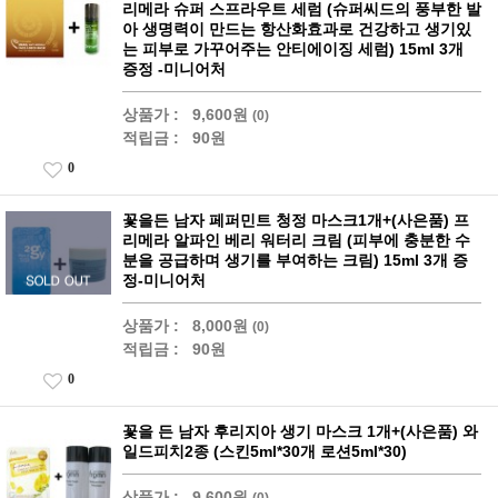
리메라 슈퍼 스프라우트 세럼 (슈퍼씨드의 풍부한 발
아 생명력이 만드는 항산화효과로 건강하고 생기있
는 피부로 가꾸어주는 안티에이징 세럼) 15ml 3개
증정 -미니어처
상품가 :
9,600원
(0)
적립금 :
90원
0
꽃을든 남자 페퍼민트 청정 마스크1개+(사은품) 프
리메라 알파인 베리 워터리 크림 (피부에 충분한 수
분을 공급하며 생기를 부여하는 크림) 15ml 3개 증
정-미니어처
상품가 :
8,000원
(0)
적립금 :
90원
0
꽃을 든 남자 후리지아 생기 마스크 1개+(사은품) 와
일드피치2종 (스킨5ml*30개 로션5ml*30)
상품가 :
9,600원
(0)