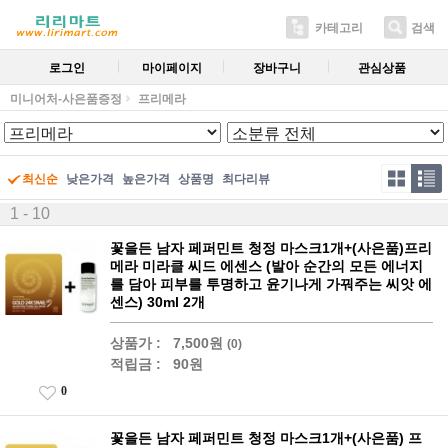
카테고리
검색
로그인
마이페이지
장바구니
관심상품
미니어처-사은품증정
프리메라
최신순
낮은가격
높은가격
상품명
최다리뷰
1 - 10
꽃을든 남자 페퍼민트 청정 마스크1개+(사은품)프리
메라 미라클 씨드 에센스 (발아 순간의 모든 에너지
를 담아 피부를 투명하고 윤기나게 가꿔주는 씨앗 에
센스) 30ml 2개
상품가 :
7,500원
(0)
적립금 :
90원
0
꽃을든 남자 페퍼민트 청정 마스크1개+(사은품) 프