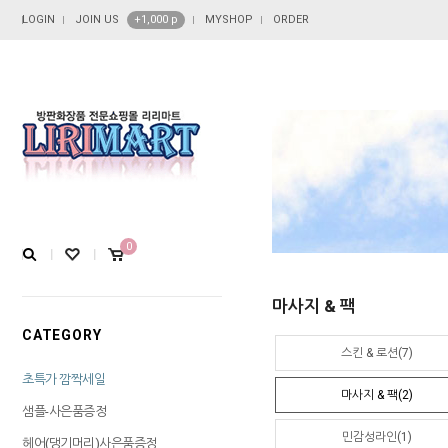
LOGIN
JOIN US
+1,000 p
MYSHOP
ORDER
0
마사지 & 팩
CATEGORY
스킨 & 로션(7)
초특가 깜짝세일
마사지 & 팩(2)
샘플-사은품증정
민감성라인(1)
헤어(댕기머리)사은품증정