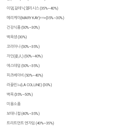
이뎀,갈레닉,엘리시스 (35%~40%)
메리케이(MARY KAY)==>(35%~30%)
건강식품 (50%~30%)
백옥생 (30%)
코리아나 (50%~35%)
자인(姿人) (50%~40%)
에스테덤 (50%~35%)
피츠베이비 (50%~40%)
라꼴린느(LA COLLINE) (30%)
백옥 (35%~50%)
미용소품
보태니컬 (40%~35%)
트리트먼트 엔자임 (40%~35%)