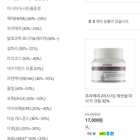
미니어처-사은품증정
헤라(HERA) (40%~26%)
총
2
개의 상품이 있습니다.
프리메라 (40%~26%)
발효과학 효시아&베리떼 (40%~)
설화수 (50%~22%)
리리코스 (50%~40%)
네이처런스 프롬 (35%)
리엔케이(RE:NK) (40%~35%)
올빛 (40%~35%)
프리메라-(마사지) 에센셜 마
오휘(OHUI) (40%~30%)
사지 크림-32%
아이오페(IOPE) (30%~40%)
25,000원
타임 레스폰스 (40%~35%)
17,000원
더후(后) (35%~30%)
숨(SU:M)37˚ (30%~35%)