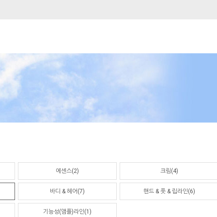
에센스(2)
크림(4)
바디 & 헤어(7)
핸드 & 풋 & 립라인(6)
기능성(앰플)라인(1)