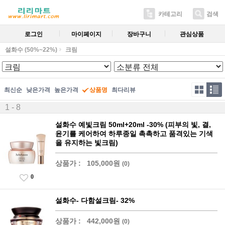
카테고리
검색
로그인
마이페이지
장바구니
관심상품
설화수 (50%~22%)
크림
최신순
낮은가격
높은가격
상품명
최다리뷰
1 - 8
설화수 예빛크림 50ml+20ml -30% (피부의 빛, 결,
윤기를 케어하여 하루종일 촉촉하고 품격있는 기색
을 유지하는 빛크림)
상품가 :
105,000원
(0)
0
설화수- 다함설크림- 32%
상품가 :
442,000원
(0)