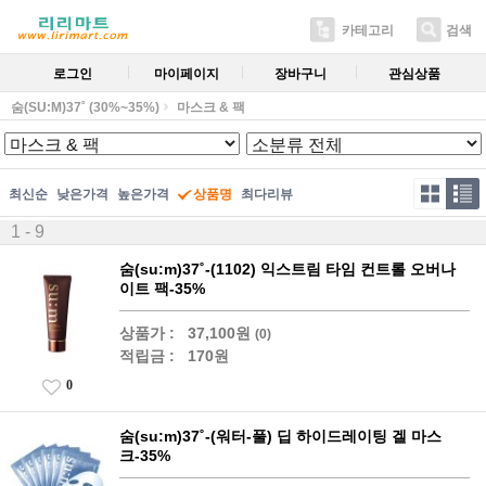
카테고리
검색
로그인
마이페이지
장바구니
관심상품
숨(SU:M)37˚ (30%~35%)
마스크 & 팩
최신순
낮은가격
높은가격
상품명
최다리뷰
1 - 9
숨(su:m)37˚-(1102) 익스트림 타임 컨트롤 오버나
이트 팩-35%
상품가 :
37,100원
(0)
적립금 :
170원
0
숨(su:m)37˚-(워터-풀) 딥 하이드레이팅 겔 마스
크-35%