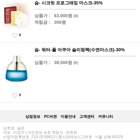
숨- 시크릿 프로그래밍 마스크-35%
상품가 :
63,000원
(0)
적립금 :
300원
0
숨- 워터-풀 아쿠아 슬리핑팩(수면마스크)-30%
상품가 :
38,500원
(0)
0
상점정보
PC버젼
이용안내
고객센터
커뮤니티
상호명 : 솔운
대표 : 이정우 | 개인정보 보호 책임자 : 최현희
사업자등록번호 :210-25-89022 | 통신판매업신고번호 : 서울 성북-00320