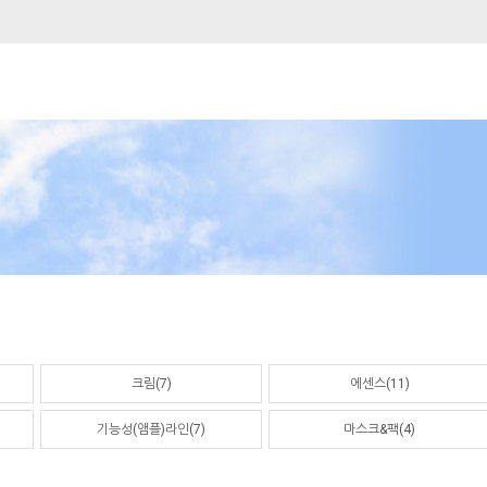
크림(7)
에센스(11)
기능성(앰플)라인(7)
마스크&팩(4)