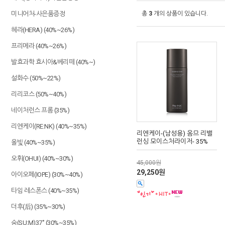
미니어처-사은품증정
총
3
개의 상품이 있습니다.
헤라(HERA) (40%~26%)
프리메라 (40%~26%)
발효과학 효시아&베리떼 (40%~)
설화수 (50%~22%)
리리코스 (50%~40%)
네이처런스 프롬 (35%)
리엔케이(RE:NK) (40%~35%)
리엔케이-(남성용) 옴므 리밸
런싱 모이스처라이저- 35%
올빛 (40%~35%)
오휘(OHUI) (40%~30%)
45,000원
29,250원
아이오페(IOPE) (30%~40%)
타임 레스폰스 (40%~35%)
더후(后) (35%~30%)
숨(SU:M)37˚ (30%~35%)