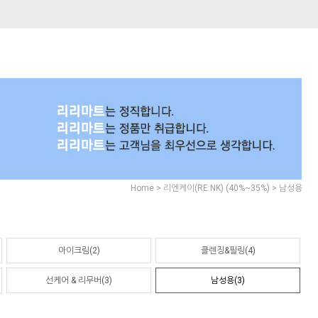
>
>
Home
리엔케이(RE:NK) (40%~35%)
남성용
아이크림(2)
클렌징&필링(4)
선케어 & 리무버(3)
남성용(3)