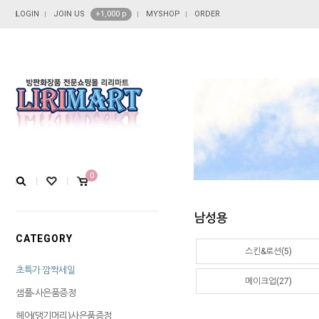
LOGIN
JOIN US
+1,000 p
MYSHOP
ORDER
0
남성용
CATEGORY
스킨&로션(5)
초특가 깜짝세일
메이크업(27)
샘플-사은품증정
헤어(댕기머리)사은품증정