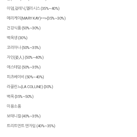
이뎀,갈레닉,엘리시스 (35%~40%)
메리케이(MARY KAY)==>(35%~30%)
건강식품 (50%~30%)
백옥생 (30%)
코리아나 (50%~35%)
자인(姿人) (50%~40%)
에스테덤 (50%~35%)
피츠베이비 (50%~40%)
라꼴린느(LA COLLINE) (30%)
백옥 (35%~50%)
미용소품
보태니컬 (40%~35%)
트리트먼트 엔자임 (40%~35%)