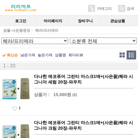
카테고리
검색
로그인
마이페이지
장바구니
관심상품
샘플-사은품증정
헤라/프리메라
최신순
낮은가격
높은가격
상품명
최다리뷰
1 - 20
다나한 에코퓨어 그린티 마스크1매+(사은품)헤라 시
그니아 세럼 20장-파우치
상품가 :
15,000원
(0)
1
다나한 에코퓨어 그린티 마스크1매+(사은품)헤라 시
그니아 크림 20장-파우치