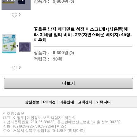
상품가 :
9,600원
(0)
0
꽃을든 남자 페퍼민트 청정 마스크1개+(사은품)헤
라-미네랄 멀티 비비 -2호(자연스러운 베이지) 45장-
파우치
상품가 :
9,600원
(0)
적립금 :
90원
0
더보기
상점정보
PC버젼
이용안내
고객센터
커뮤니티
상호명 : 솔운
대표 : 이정우 | 개인정보 보호 책임자 : 최현희
사업자등록번호 :210-25-89022 | 통신판매업신고번호 : 서울 성북-00320
전화 : (02)929-2267, 929-2268 | 팩스 :
주소 : 서울시 성북구 종암1동 78-106호 (리리마트)