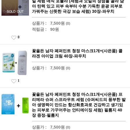
일 세럼 매직 포뮬라 (세럼과 오일의 장점을 골라 담
아 탄력 있고 피부 속부터 수분 가득한 윤광 피부로
가꿔주는 산뜻한 극강 보습 세럼) 30장-파우치
상품가 :
7,500원
(0)
적립금 :
90원
0
꽃을든 남자 페퍼민트 청정 마스크1개+(사은품) 콜
라겐 아이업 크림 40장-파우치
상품가 :
7,500원
(0)
1
꽃을든 남자 페퍼민트 청정 마스크1개+(사은품) 프
리메라 슈퍼 스프라우트 세럼 (슈퍼씨드의 풍부한 발
아 생명력이 만드는 항산화효과로 건강하고 생기있
는 피부로 가꾸어주는 안티에이징 세럼) 필름지 40
장 증정-필름지
상품가 :
7,500원
(0)