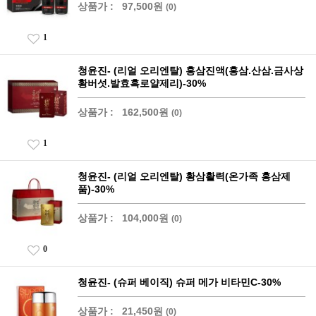
상품가 :
97,500원
(0)
1
청윤진- (리얼 오리엔탈) 홍삼진액(홍삼.산삼.금사상
황버섯.발효흑로얄제리)-30%
상품가 :
162,500원
(0)
1
청윤진- (리얼 오리엔탈) 황삼활력(온가족 홍삼제
품)-30%
상품가 :
104,000원
(0)
0
청윤진- (슈퍼 베이직) 슈퍼 메가 비타민C-30%
상품가 :
21,450원
(0)