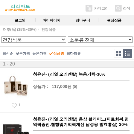
카테고리
검색
로그인
마이페이지
장바구니
관심상품
더후(后) (35%~30%)
건강식품
최신순
낮은가격
높은가격
상품명
최다리뷰
1 - 20
청윤진- (리얼 오리엔탈) 녹용기력-30%
상품가 :
117,000원
(0)
1
청윤진- (리얼 오리엔탈) 용상 볼케이노(피로회복.면
역력증진.혈행및기억력개선 남성용 발효홍삼)-30%