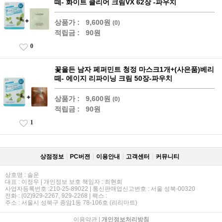
떼- 화이트 클리어 크림VX 62장 -파우치
상품가 :
9,600원
(0)
적립금 :
90원
0
꽃을든 남자 페퍼민트 청정 마스크1개+(사은품)베리
떼- 에이지 리파이닝 크림 50장-파우치
상품가 :
9,600원
(0)
적립금 :
90원
1
상점정보
PC버젼
이용안내
고객센터
커뮤니티
상호명 : 솔운
대표 : 이정우 | 개인정보 보호 책임자 : 최현희
사업자등록번호 :210-25-89022 | 통신판매업신고번호 : 서울 성북-00320
전화 : (02)929-2267, 929-2268 | 팩스 :
주소 : 서울시 성북구 종암1동 78-106호 (리리마트)
이용약관
|
개인정보처리방침