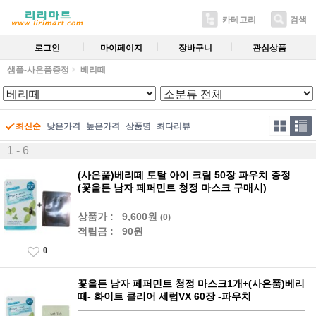
카테고리
검색
로그인
마이페이지
장바구니
관심상품
샘플-사은품증정
베리떼
최신순
낮은가격
높은가격
상품명
최다리뷰
1 - 6
(사은품)베리떼 토탈 아이 크림 50장 파우치 증정
(꽃을든 남자 페퍼민트 청정 마스크 구매시)
상품가 :
9,600원
(0)
적립금 :
90원
0
꽃을든 남자 페퍼민트 청정 마스크1개+(사은품)베리
떼- 화이트 클리어 세럼VX 60장 -파우치