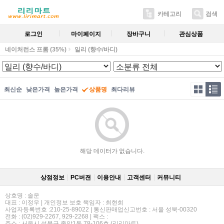
카테고리
검색
로그인
마이페이지
장바구니
관심상품
네이처런스 프롬 (35%)
일리 (향수/바디)
최신순
낮은가격
높은가격
상품명
최다리뷰
해당 데이터가 없습니다.
상점정보
PC버젼
이용안내
고객센터
커뮤니티
상호명 : 솔운
대표 : 이정우 | 개인정보 보호 책임자 : 최현희
사업자등록번호 :210-25-89022 | 통신판매업신고번호 : 서울 성북-00320
전화 : (02)929-2267, 929-2268 | 팩스 :
주소 : 서울시 성북구 종암1동 78-106호 (리리마트)