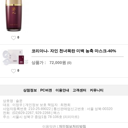
0
코리아나- 자인 천녀목란 미백 농축 마스크-40%
상품가 :
72,000원
(0)
0
상점정보
PC버젼
이용안내
고객센터
커뮤니티
상호명 : 솔운
대표 : 이정우 | 개인정보 보호 책임자 : 최현희
사업자등록번호 :210-25-89022 | 통신판매업신고번호 : 서울 성북-00320
전화 : (02)929-2267, 929-2268 | 팩스 :
주소 : 서울시 성북구 종암1동 78-106호 (리리마트)
이용약관
|
개인정보처리방침