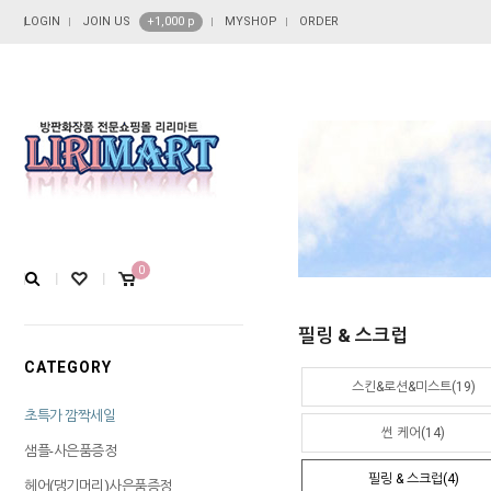
LOGIN
JOIN US
+1,000 p
MYSHOP
ORDER
0
필링 & 스크럽
CATEGORY
스킨&로션&미스트(19)
초특가 깜짝세일
썬 케어(14)
샘플-사은품증정
필링 & 스크럽(4)
헤어(댕기머리)사은품증정