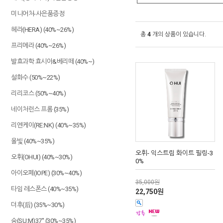
미니어처-사은품증정
헤라(HERA) (40%~26%)
총
4
개의 상품이 있습니다.
프리메라 (40%~26%)
발효과학 효시아&베리떼 (40%~)
설화수 (50%~22%)
리리코스 (50%~40%)
네이처런스 프롬 (35%)
리엔케이(RE:NK) (40%~35%)
올빛 (40%~35%)
오휘- 익스트림 화이트 필링-3
오휘(OHUI) (40%~30%)
0%
아이오페(IOPE) (30%~40%)
35,000원
타임 레스폰스 (40%~35%)
22,750원
더후(后) (35%~30%)
숨(SU:M)37˚ (30%~35%)