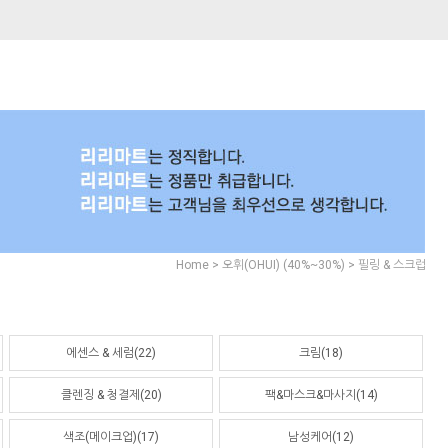
>
>
Home
오휘(OHUI) (40%~30%)
필링 & 스크럽
에센스 & 세럼(22)
크림(18)
클렌징 & 청결제(20)
팩&마스크&마사지(14)
색조(메이크업)(17)
남성케어(12)