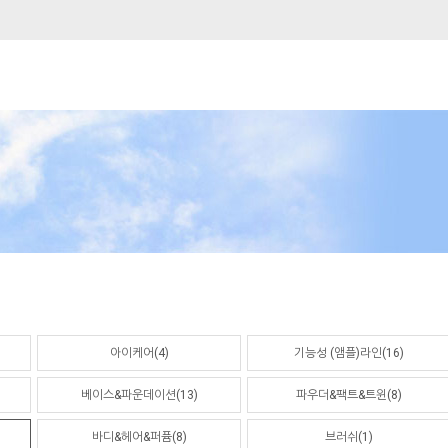
아이케어(4)
기능성 (앰플)라인(16)
베이스&파운데이션(13)
파우더&팩트&트윈(8)
바디&헤어&퍼퓸(8)
브러쉬(1)