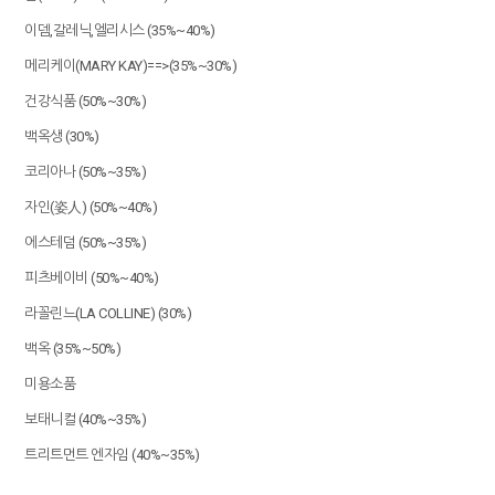
이뎀,갈레닉,엘리시스 (35%~40%)
메리케이(MARY KAY)==>(35%~30%)
건강식품 (50%~30%)
백옥생 (30%)
코리아나 (50%~35%)
자인(姿人) (50%~40%)
에스테덤 (50%~35%)
피츠베이비 (50%~40%)
라꼴린느(LA COLLINE) (30%)
백옥 (35%~50%)
미용소품
보태니컬 (40%~35%)
트리트먼트 엔자임 (40%~35%)