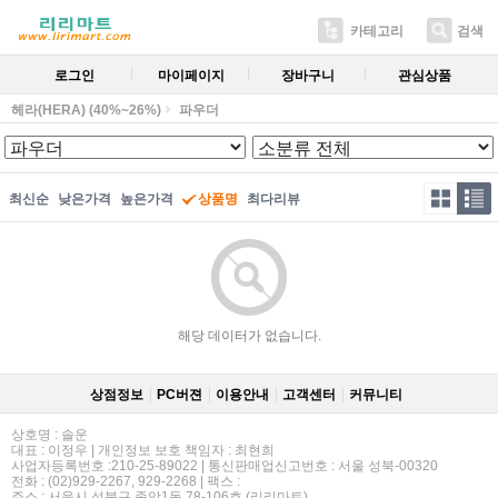
카테고리
검색
로그인
마이페이지
장바구니
관심상품
헤라(HERA) (40%~26%)
파우더
최신순
낮은가격
높은가격
상품명
최다리뷰
해당 데이터가 없습니다.
상점정보
PC버젼
이용안내
고객센터
커뮤니티
상호명 : 솔운
대표 : 이정우 | 개인정보 보호 책임자 : 최현희
사업자등록번호 :210-25-89022 | 통신판매업신고번호 : 서울 성북-00320
전화 : (02)929-2267, 929-2268 | 팩스 :
주소 : 서울시 성북구 종암1동 78-106호 (리리마트)