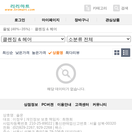
카테고리
검색
로그인
마이페이지
장바구니
관심상품
올빛 (40%~35%)
클렌징 & 헤어
최신순
낮은가격
높은가격
상품명
최다리뷰
해당 데이터가 없습니다.
상점정보
PC버젼
이용안내
고객센터
커뮤니티
상호명 : 솔운
대표 : 이정우 | 개인정보 보호 책임자 : 최현희
사업자등록번호 :210-25-89022 | 통신판매업신고번호 : 서울 성북-00320
전화 : (02)929-2267, 929-2268 | 팩스 :
주소 : 서울시 성북구 종암1동 78-106호 (리리마트)