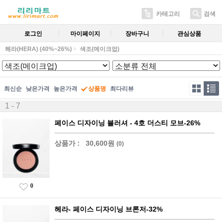
카테고리
검색
로그인
마이페이지
장바구니
관심상품
헤라(HERA) (40%~26%)
색조(메이크업)
최신순
낮은가격
높은가격
상품명
최다리뷰
1 - 7
페이스 디자이닝 블러셔 - 4호 더스티 모브-26%
상품가 :
30,600원
(0)
0
헤라- 페이스 디자이닝 브론저-32%