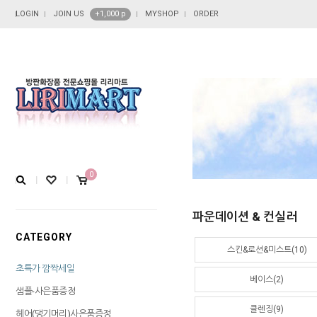
LOGIN
JOIN US
+1,000 p
MYSHOP
ORDER
0
파운데이션 & 컨실러
CATEGORY
스킨&로션&미스트(10)
초특가 깜짝세일
베이스(2)
샘플-사은품증정
클렌징(9)
헤어(댕기머리)사은품증정