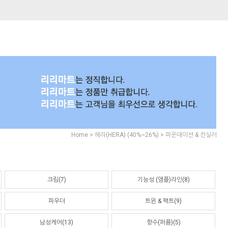
>
>
Home
헤라(HERA) (40%~26%)
파운데이션 & 컨실러
크림(7)
기능성 (앰플)라인(8)
파우더
트윈 & 팩트(9)
남성케어(13)
향수(퍼퓸)(5)