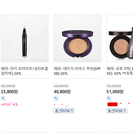
헤라- 아이 브라이트너(피부결
헤라- 에이지 리버스 쿠션(SPF
헤라- 오토 피팅 
점커버)-26%
38)-26%
33)- 65% **초
35,000원
60,000원
75,000원
23,800원
40,800원
51,000원