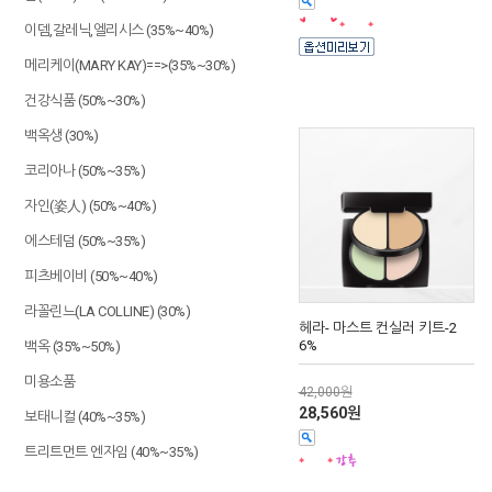
이뎀,갈레닉,엘리시스 (35%~40%)
메리케이(MARY KAY)==>(35%~30%)
건강식품 (50%~30%)
백옥생 (30%)
코리아나 (50%~35%)
자인(姿人) (50%~40%)
에스테덤 (50%~35%)
피츠베이비 (50%~40%)
라꼴린느(LA COLLINE) (30%)
헤라- 마스트 컨실러 키트-2
6%
백옥 (35%~50%)
미용소품
42,000원
28,560원
보태니컬 (40%~35%)
트리트먼트 엔자임 (40%~35%)