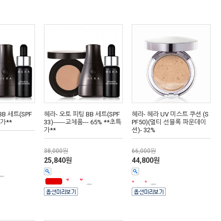
BB 세트(SPF
헤라- 오토 피팅 BB 세트(SPF
헤라- 헤라 UV 미스트 쿠션 (S
특가**
33)------교체품--- 65% **초특
PF50)(멀티 선블록 파운데이
가**
션)- 32%
38,000원
66,000원
25,840원
44,800원