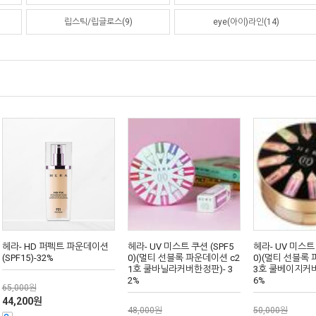
립스틱/립글로스(9)
eye(아이)라인(14)
헤라- HD 퍼펙트 파운데이션
헤라- UV 미스트 쿠션 (SPF5
헤라- UV 미스트 
(SPF15)-32%
0)(멀티 선블록 파운데이션 c2
0)(멀티 선블록 
1호 쿨바닐라커버한정판)- 3
3호 쿨베이지커버
2%
6%
65,000원
44,200원
48,000원
50,000원