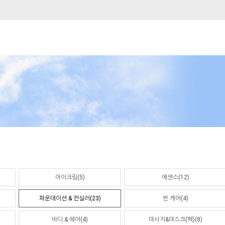
아이크림(5)
에센스(12)
파운데이션 & 컨실러(23)
썬 케어(4)
바디 & 헤어(4)
마사지&마스크(팩)(8)