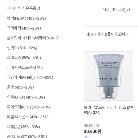
미니어처-사은품증정
색조(메이크업)(7)
헤라(HERA) (40%~26%)
프리메라 (40%~26%)
총
23
개의 상품이 있습니다.
발효과학 효시아&베리떼 (40%~)
설화수 (50%~22%)
리리코스 (50%~40%)
네이처런스 프롬 (35%)
리엔케이(RE:NK) (40%~35%)
올빛 (40%~35%)
오휘(OHUI) (40%~30%)
아이오페(IOPE) (30%~40%)
헤라- CC크림 시티 디펜스 (SP
F35)-32%
타임 레스폰스 (40%~35%)
45,000원
더후(后) (35%~30%)
30,600원
숨(SU:M)37˚ (30%~35%)