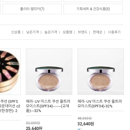
롤리타 렘피카(7)
기획세트 & 건강식품(5)
신상품
|
낮은가격
|
높은가격
|
상품명
|
브랜드
|
판매순
|
사용후기
쿠션 (SPF5
헤라- UV 미스트 쿠션 울트라
헤라- UV 미스트 쿠션 울트라
파운데이션 c2
모이스트(SPF34)-------(교체
모이스트(SPF34)-32%
한정판)- 2
품)---32%
48,000원
32,000원
32,640원
25,640원