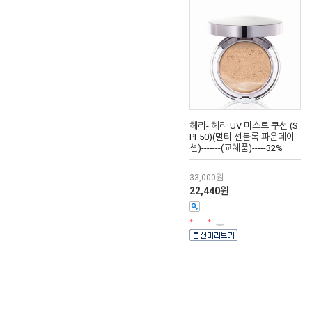
헤라- 헤라 UV 미스트 쿠션 (S
PF50)(멀티 선블록 파운데이
션)-------(교체품)-----32%
33,000원
22,440원