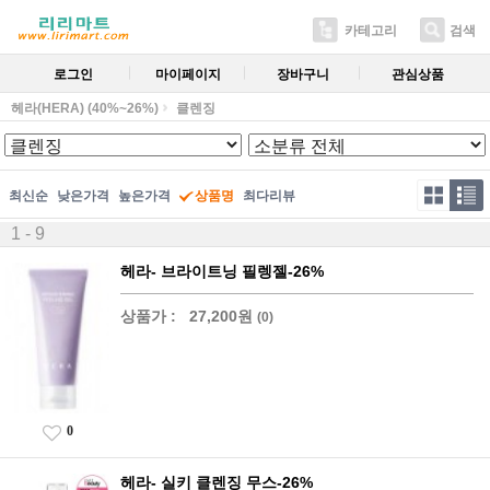
카테고리
검색
로그인
마이페이지
장바구니
관심상품
헤라(HERA) (40%~26%)
클렌징
최신순
낮은가격
높은가격
상품명
최다리뷰
1 - 9
헤라- 브라이트닝 필렝젤-26%
상품가 :
27,200원
(0)
0
헤라- 실키 클렌징 무스-26%