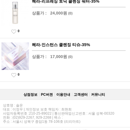
헤라-리프레싱 토닉 클렌징 워터-35%
상품가 :
24,000원
(0)
0
헤라-인스턴스 클렌징 티슈-35%
상품가 :
17,000원
(0)
0
상점정보
PC버젼
이용안내
고객센터
커뮤니티
상호명 : 솔운
대표 : 이정우 | 개인정보 보호 책임자 : 최현희
사업자등록번호 :210-25-89022 | 통신판매업신고번호 : 서울 성북-00320
전화 : (02)929-2267, 929-2268 | 팩스 :
주소 : 서울시 성북구 종암1동 78-106호 (리리마트)